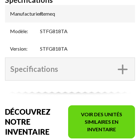
Manufacturier
Remeq
:
Modèle
:
STFG818TA
Version
:
STFG818TA
Specifications
DÉCOUVREZ
VOIR DES UNITÉS
NOTRE
SIMILAIRES EN
INVENTAIRE
INVENTAIRE