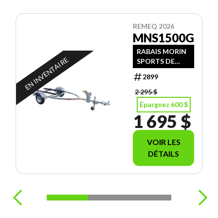
REMEQ 2026
MNS1500G
RABAIS MORIN
EN INVENTAIRE
SPORTS DE
$600.00
2899
2 295 $
Épargnez 600 $
1 695 $
VOIR LES
DÉTAILS