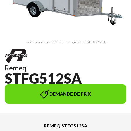
La version du modèle sur l'image est le STFG512SA
Remeq
STFG512SA
DEMANDE DE PRIX
REMEQ STFG512SA