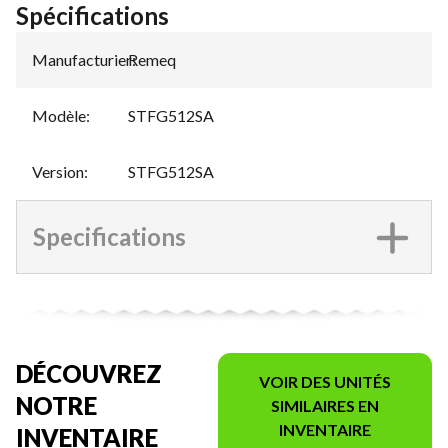
Spécifications
Manufacturier
Remeq
:
Modèle
:
STFG512SA
Version
:
STFG512SA
Specifications
DÉCOUVREZ
VOIR DES UNITÉS
NOTRE
SIMILAIRES EN
INVENTAIRE
INVENTAIRE