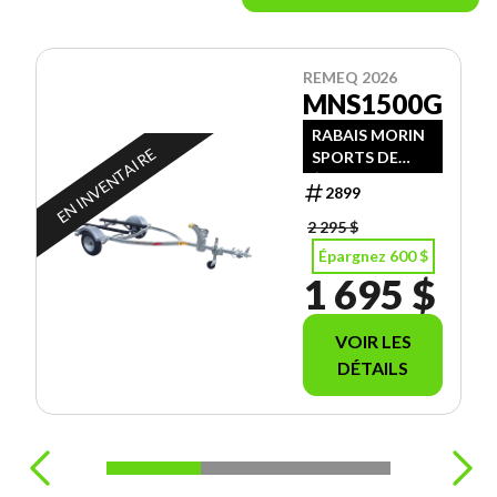
REMEQ 2026
MNS1500G
RABAIS MORIN
EN INVENTAIRE
SPORTS DE
$600.00
2899
2 295 $
Épargnez 600 $
1 695 $
VOIR LES
DÉTAILS