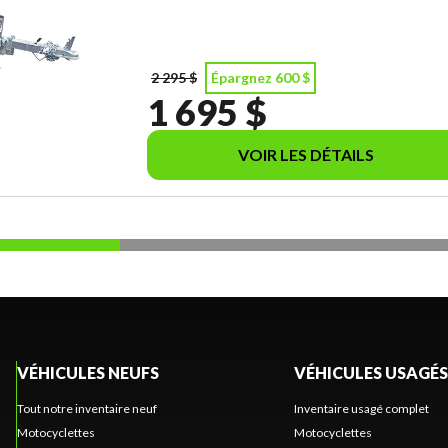
2 295 $
Épargnez 600 $
1 695 $
VOIR LES DÉTAILS
VÉHICULES NEUFS
VÉHICULES USAGÉS
Tout notre inventaire neuf
Inventaire usagé complet
Motocyclettes
Motocyclettes