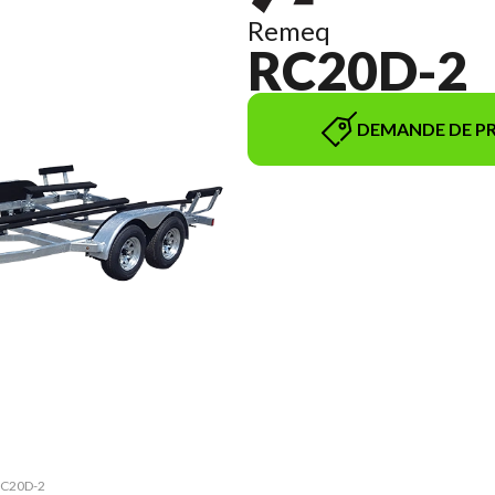
Remeq
RC20D-2
DEMANDE DE PR
 RC20D-2