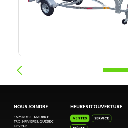
NOUS JOINDRE
HEURES D'OUVERTURE
1695 RUE ST-MAURICE
VENTES
SERVICE
TROIS-RIVIÈRES
, QUÉBEC
G8V 2N1
PIÈCES