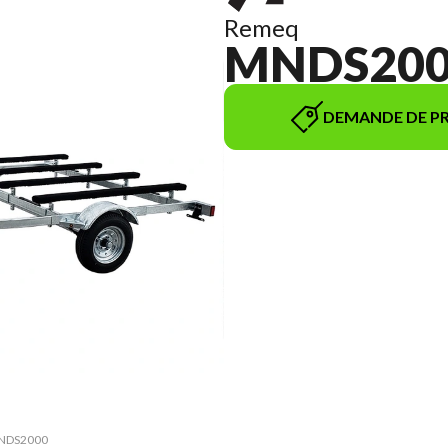
Remeq
MNDS20
DEMANDE DE PR
 MNDS2000