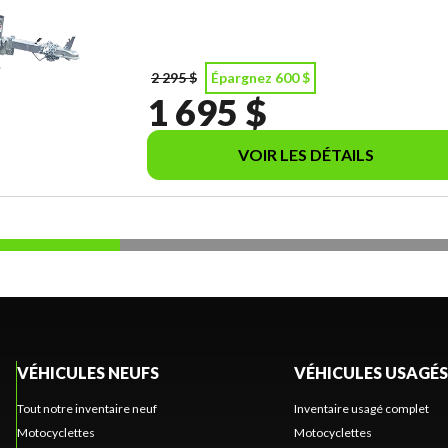
2 295 $
Épargnez 600 $
1 695 $
VOIR LES DÉTAILS
VÉHICULES NEUFS
VÉHICULES USAGÉS
Tout notre inventaire neuf
Inventaire usagé complet
Motocyclettes
Motocyclettes