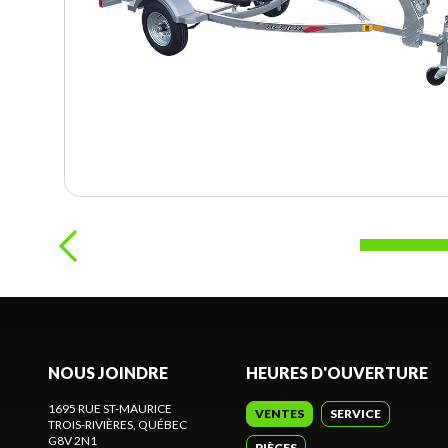
NOUS JOINDRE
HEURES D'OUVERTURE
1695 RUE ST-MAURICE
VENTES
SERVICE
TROIS-RIVIÈRES
, QUÉBEC
G8V 2N1
PIÈCES