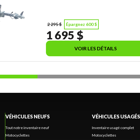
2 295 $
Épargnez 600 $
1 695 $
VOIR LES DÉTAILS
VÉHICULES NEUFS
VÉHICULES USAGÉS
Tout notre inventaire neuf
Inventaire usagé complet
Motocyclettes
Motocyclettes