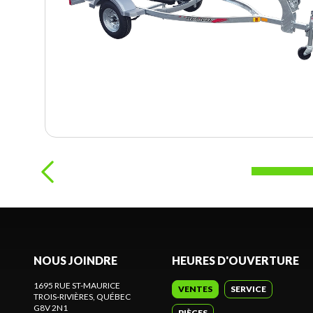
NOUS JOINDRE
HEURES D'OUVERTURE
1695 RUE ST-MAURICE
VENTES
SERVICE
TROIS-RIVIÈRES
, QUÉBEC
G8V 2N1
PIÈCES