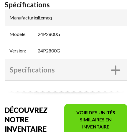
Spécifications
Manufacturier
Remeq
:
Modèle
:
24P2800G
Version
:
24P2800G
Specifications
DÉCOUVREZ
VOIR DES UNITÉS
NOTRE
SIMILAIRES EN
INVENTAIRE
INVENTAIRE