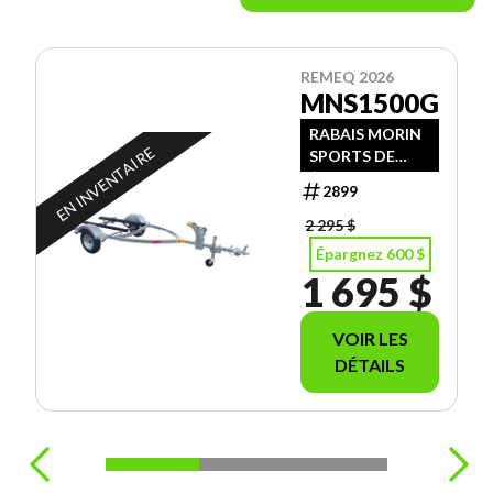
REMEQ 2026
MNS1500G
RABAIS MORIN
EN INVENTAIRE
SPORTS DE
$600.00
2899
2 295 $
Épargnez 600 $
1 695 $
VOIR LES
DÉTAILS