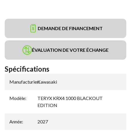
DEMANDE DE FINANCEMENT
ÉVALUATION DE VOTRE ÉCHANGE
Spécifications
Manufacturier
Kawasaki
:
Modèle
:
TERYX KRX4 1000 BLACKOUT
EDITION
Année
:
2027