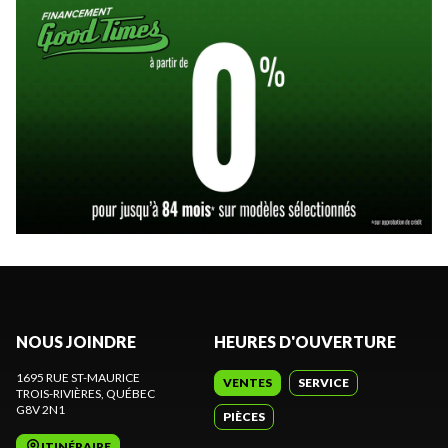
NOUS JOINDRE
HEURES D'OUVERTURE
1695 RUE ST-MAURICE
VENTES
SERVICE
TROIS-RIVIÈRES
, QUÉBEC
G8V 2N1
PIÈCES
ITINÉRAIRE