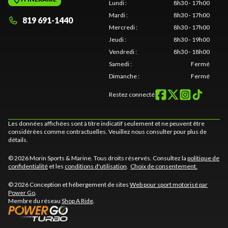
Lundi
:
8h30 - 17h00
Mardi
:
8h30 - 17h00
819 691-1440
Mercredi
:
8h30 - 17h00
Jeudi
:
8h30 - 19h00
Vendredi
:
8h30 - 18h00
Samedi
:
Fermé
Dimanche
:
Fermé
Restez connecté
Les données affichées sont à titre indicatif seulement et ne peuvent être
considérées comme contractuelles. Veuillez nous consulter pour plus de
détails.
© 2026 Morin Sports & Marine. Tous droits réservés. Consultez la
politique de
confidentialité
et les
conditions d'utilisation
.
Choix de consentement.
© 2026 Conception et hébergement de sites
Web pour sport motorisé par
Power Go
.
Membre du réseau
Shop A Ride
.