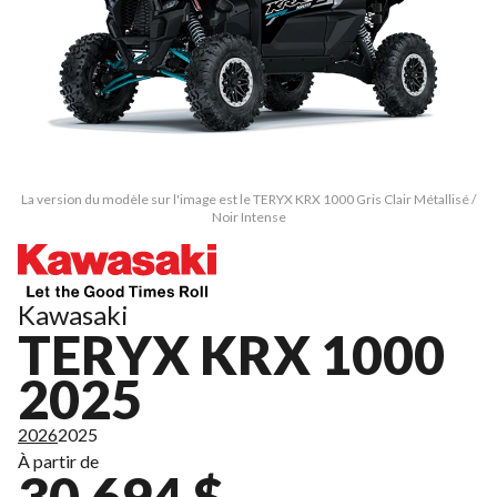
La version du modèle sur l'image est le TERYX KRX 1000 Gris Clair Métallisé /
Noir Intense
Kawasaki
TERYX KRX 1000
2025
2026
2025
À partir de
30 694 $