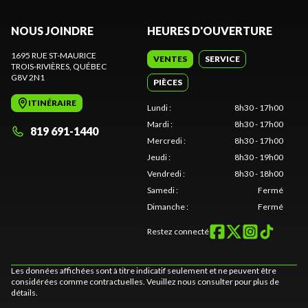
NOUS JOINDRE
HEURES D'OUVERTURE
1695 RUE ST-MAURICE
VENTES
SERVICE
TROIS-RIVIÈRES
, QUÉBEC
G8V 2N1
PIÈCES
ITINÉRAIRE
Lundi
:
8h30 - 17h00
Mardi
:
8h30 - 17h00
819 691-1440
Mercredi
:
8h30 - 17h00
Jeudi
:
8h30 - 19h00
Vendredi
:
8h30 - 18h00
Samedi
:
Fermé
Dimanche
:
Fermé
Restez connecté
Les données affichées sont à titre indicatif seulement et ne peuvent être
considérées comme contractuelles. Veuillez nous consulter pour plus de
détails.