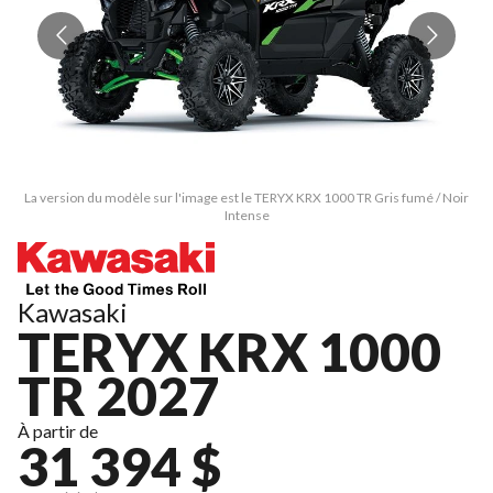
La version du modèle sur l'image est le TERYX KRX 1000 TR Gris fumé / Noir
L
Intense
Kawasaki
TERYX KRX 1000
TR 2027
À partir de
31 394 $