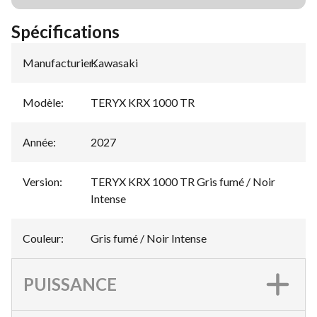
Spécifications
Manufacturier
Kawasaki
:
Modèle
:
TERYX KRX 1000 TR
Année
:
2027
Version
:
TERYX KRX 1000 TR Gris fumé / Noir
Intense
Couleur
:
Gris fumé / Noir Intense
PUISSANCE