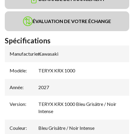
ÉVALUATION DE VOTRE ÉCHANGE
Spécifications
Manufacturier
Kawasaki
:
Modèle
:
TERYX KRX 1000
Année
:
2027
Version
:
TERYX KRX 1000 Bleu Grisâtre / Noir
Intense
Couleur
:
Bleu Grisâtre / Noir Intense