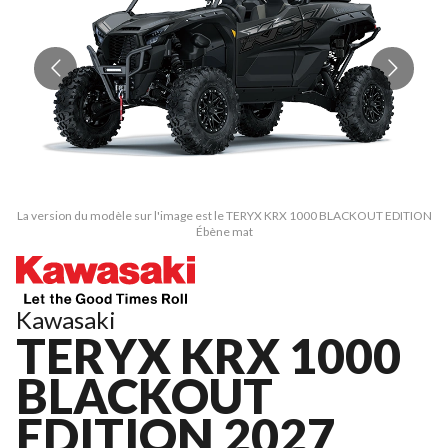
La version du modèle sur l'image est le TERYX KRX 1000 BLACKOUT EDITION
La
Ébène mat
Kawasaki
TERYX KRX 1000
BLACKOUT
EDITION 2027