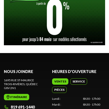
NOUS JOINDRE
HEURES D'OUVERTURE
1695 RUE ST-MAURICE
VENTES
SERVICE
TROIS-RIVIÈRES
, QUÉBEC
G8V 2N1
PIÈCES
ITINÉRAIRE
Lundi
:
8h30 - 17h00
Mardi
:
8h30 - 17h00
819 691-1440