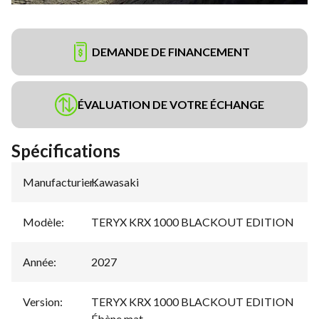
DEMANDE DE FINANCEMENT
ÉVALUATION DE VOTRE ÉCHANGE
Spécifications
Manufacturier
Kawasaki
:
Modèle
:
TERYX KRX 1000 BLACKOUT EDITION
Année
:
2027
Version
:
TERYX KRX 1000 BLACKOUT EDITION
Ébène mat