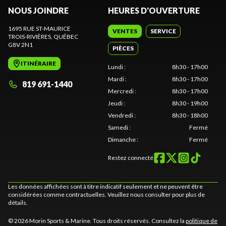
NOUS JOINDRE
HEURES D'OUVERTURE
1695 RUE ST-MAURICE
VENTES
SERVICE
TROIS-RIVIÈRES
, QUÉBEC
G8V 2N1
PIÈCES
ITINÉRAIRE
Lundi
:
8h30 - 17h00
Mardi
:
8h30 - 17h00
819 691-1440
Mercredi
:
8h30 - 17h00
Jeudi
:
8h30 - 19h00
Vendredi
:
8h30 - 18h00
Samedi
:
Fermé
Dimanche
:
Fermé
Restez connecté
Les données affichées sont à titre indicatif seulement et ne peuvent être
considérées comme contractuelles. Veuillez nous consulter pour plus de
détails.
© 2026 Morin Sports & Marine. Tous droits réservés. Consultez la
politique de