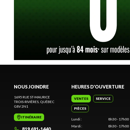
NOUS JOINDRE
HEURES D'OUVERTURE
1695 RUE ST-MAURICE
VENTES
SERVICE
TROIS-RIVIÈRES
, QUÉBEC
G8V 2N1
PIÈCES
ITINÉRAIRE
Lundi
:
8h30 - 17h00
Mardi
:
8h30 - 17h00
819 691-1440