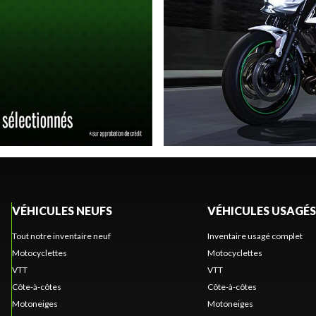
VÉHICULES NEUFS
VÉHICULES USAGÉS
Tout notre inventaire neuf
Inventaire usagé complet
Motocyclettes
Motocyclettes
VTT
VTT
Côte-à-côtes
Côte-à-côtes
Motoneiges
Motoneiges