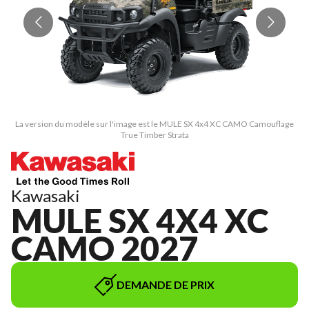
La version du modèle sur l'image est le MULE SX 4x4 XC CAMO Camouflage
L
True Timber Strata
Kawasaki
MULE SX 4X4 XC
CAMO 2027
DEMANDE DE PRIX