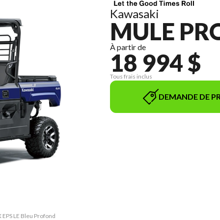
Kawasaki
MULE PRO
À partir de
18 994 $
Tous frais inclus
DEMANDE DE PR
 EPS LE Bleu Profond