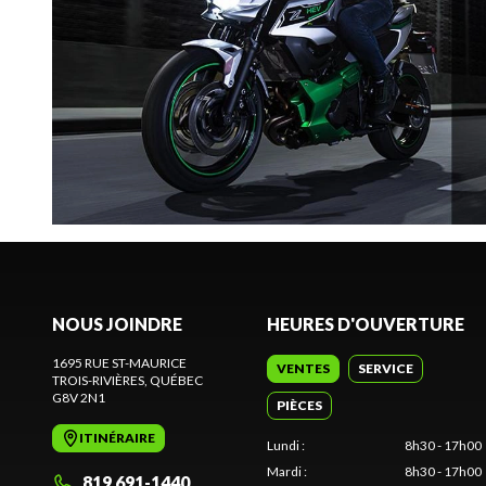
NOUS JOINDRE
HEURES D'OUVERTURE
1695 RUE ST-MAURICE
VENTES
SERVICE
TROIS-RIVIÈRES
, QUÉBEC
G8V 2N1
PIÈCES
ITINÉRAIRE
Lundi
:
8h30 - 17h00
Mardi
:
8h30 - 17h00
819 691-1440