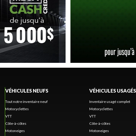
VÉHICULES NEUFS
VÉHICULES USAGÉS
Tout notre inventaire neuf
Inventaire usagé complet
Motocyclettes
Motocyclettes
VTT
VTT
Côte-à-côtes
Côte-à-côtes
Motoneiges
Motoneiges