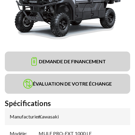
DEMANDE DE FINANCEMENT
ÉVALUATION DE VOTRE ÉCHANGE
Spécifications
Manufacturier
Kawasaki
:
Modèle
:
MULE PRO-FXT 1000 LE