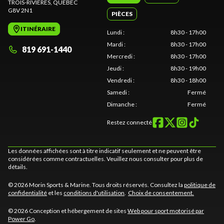
TROIS-RIVIÈRES
, QUÉBEC
G8V 2N1
PIÈCES
ITINÉRAIRE
Lundi
:
8h30 - 17h00
Mardi
:
8h30 - 17h00
819 691-1440
Mercredi
:
8h30 - 17h00
Jeudi
:
8h30 - 19h00
Vendredi
:
8h30 - 18h00
Samedi
:
Fermé
Dimanche
:
Fermé
Restez connecté
Les données affichées sont à titre indicatif seulement et ne peuvent être
considérées comme contractuelles. Veuillez nous consulter pour plus de
détails.
© 2026 Morin Sports & Marine. Tous droits réservés. Consultez la
politique de
confidentialité
et les
conditions d'utilisation
.
Choix de consentement.
© 2026 Conception et hébergement de sites
Web pour sport motorisé par
Power Go
.