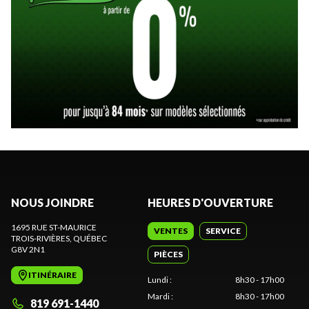
NOUS JOINDRE
HEURES D'OUVERTURE
1695 RUE ST-MAURICE
VENTES
SERVICE
TROIS-RIVIÈRES
, QUÉBEC
G8V 2N1
PIÈCES
ITINÉRAIRE
Lundi
:
8h30 - 17h00
Mardi
:
8h30 - 17h00
819 691-1440