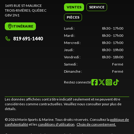
1695 RUE ST-MAURICE
VENTES
SERVICE
TROIS-RIVIÈRES
, QUÉBEC
G8V 2N1
PIÈCES
ITINÉRAIRE
Lundi
:
8h30 - 17h00
Mardi
:
8h30 - 17h00
819 691-1440
Mercredi
:
8h30 - 17h00
Jeudi
:
8h30 - 19h00
Vendredi
:
8h30 - 18h00
Samedi
:
Fermé
Dimanche
:
Fermé
Restez connecté
Les données affichées sont à titre indicatif seulement et ne peuvent être
considérées comme contractuelles. Veuillez nous consulter pour plus de
détails.
© 2026 Morin Sports & Marine. Tous droits réservés. Consultez la
politique de
confidentialité
et les
conditions d'utilisation
.
Choix de consentement.