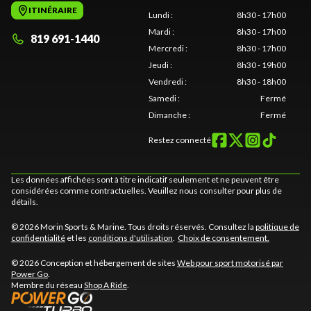
ITINÉRAIRE
Lundi
:
8h30 - 17h00
Mardi
:
8h30 - 17h00
819 691-1440
Mercredi
:
8h30 - 17h00
Jeudi
:
8h30 - 19h00
Vendredi
:
8h30 - 18h00
Samedi
:
Fermé
Dimanche
:
Fermé
Restez connecté
Les données affichées sont à titre indicatif seulement et ne peuvent être
considérées comme contractuelles. Veuillez nous consulter pour plus de
détails.
© 2026 Morin Sports & Marine. Tous droits réservés. Consultez la
politique de
confidentialité
et les
conditions d'utilisation
.
Choix de consentement.
© 2026 Conception et hébergement de sites
Web pour sport motorisé par
Power Go
.
Membre du réseau
Shop A Ride
.