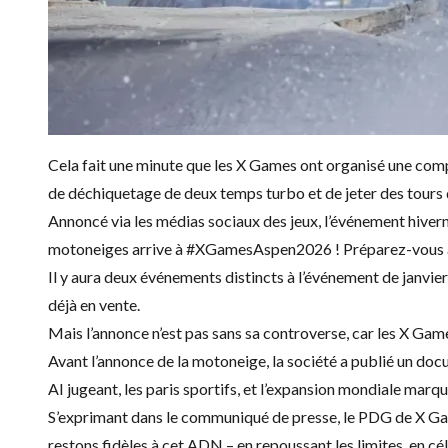
Cela fait une minute que les X Games ont organisé une compé
de déchiquetage de deux temps turbo et de jeter des tours 
Annoncé via les médias sociaux des jeux, l’événement hiver
motoneiges arrive à #XGamesAspen2026 ! Préparez-vous à l’
Il y aura deux événements distincts à l’événement de janvie
déjà en vente.
Mais l’annonce n’est pas sans sa controverse, car les X Gam
Avant l’annonce de la motoneige, la société a publié un docu
AI jugeant, les paris sportifs, et l’expansion mondiale marque
S’exprimant dans le communiqué de presse, le PDG de X Game
restons fidèles à cet ADN – en repoussant les limites, en cél