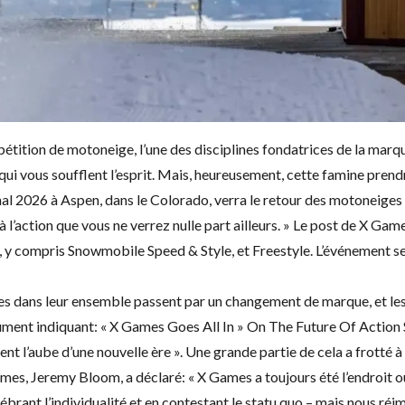
tition de motoneige, l’une des disciplines fondatrices de la marque
qui vous soufflent l’esprit. Mais, heureusement, cette famine pren
nal 2026 à Aspen, dans le Colorado, verra le retour des motoneiges 
action que vous ne verrez nulle part ailleurs. » Le post de X Ga
r, y compris Snowmobile Speed & Style, et Freestyle. L’événement se 
es dans leur ensemble passent par un changement de marque, et les 
ment indiquant: « X Games Goes All In » On The Future Of Action Spo
nt l’aube d’une nouvelle ère ». Une grande partie de cela a frotté à la
s, Jeremy Bloom, a déclaré: « X Games a toujours été l’endroit o
ébrant l’individualité et en contestant le statu quo – mais nous réim