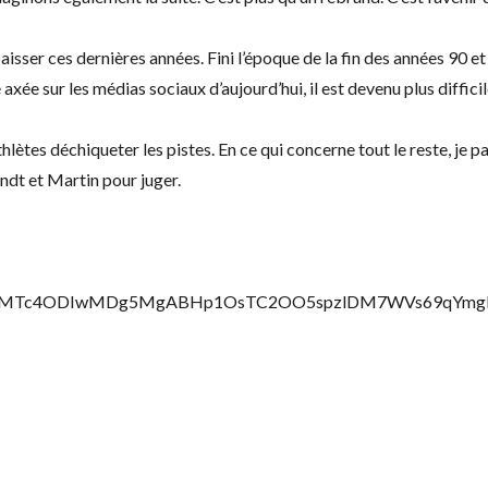
ser ces dernières années. Fini l’époque de la fin des années 90 e
ée sur les médias sociaux d’aujourd’hui, il est devenu plus difficil
athlètes déchiqueter les pistes. En ce qui concerne tout le reste, je 
andt et Martin pour juger.
5MTc4ODIwMDg5MgABHp1OsTC2OO5spzlDM7WVs69qYmgEMI