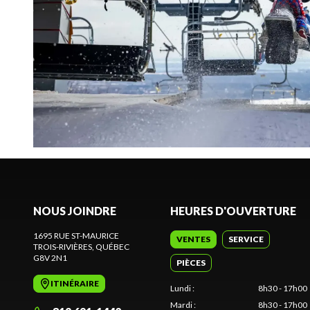
NOUS JOINDRE
HEURES D'OUVERTURE
1695 RUE ST-MAURICE
VENTES
SERVICE
TROIS-RIVIÈRES
, QUÉBEC
G8V 2N1
PIÈCES
ITINÉRAIRE
Lundi
:
8h30 - 17h00
Mardi
:
8h30 - 17h00