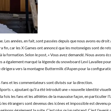
. Les années, en fait, sont passées depuis que nous avons eu droit 
dra fin, car les X Games ont annoncé que les motoneiges sont de re
à la formation. Selon le post, « Vous avez demandé. Nous avons éco
mes a également marqué la légende du snowboard Levi Lavallee pour
dirigera vers la montagne Buttermilk d’Aspen pour la configuration,
fans et les commentateurs sont divisés sur la direction.
rts », ajoutant qu’il a été introduit une « nouvelle identité visue
 fois les fans et les athlètes de la mauvaise façon, en particulier l’
ù les étrangers sont devenus des icônes et impossible est devenu 
aginons également la suite. C’est plus qu’un rebrand. C’est l’avenir 