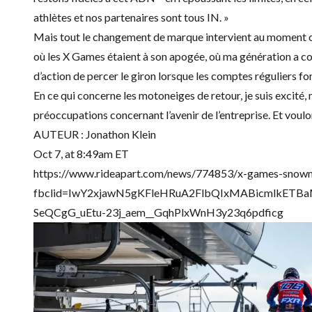
athlètes et nos partenaires sont tous IN. »
Mais tout le changement de marque intervient au moment où 
où les X Games étaient à son apogée, où ma génération a cons
d’action de percer le giron lorsque les comptes réguliers fo
En ce qui concerne les motoneiges de retour, je suis excité, m
préoccupations concernant l’avenir de l’entreprise. Et voulon
AUTEUR : Jonathon Klein
Oct 7, at 8:49am ET
https://www.rideapart.com/news/774853/x-games-snowm
fbclid=IwY2xjawN5gKFleHRuA2FlbQIxMABicmlk
SeQCgG_uEtu-23j_aem__GqhPlxWnH3y23q6pdficg