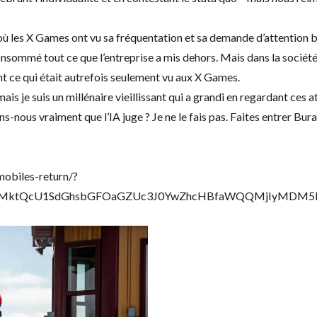
les X Games ont vu sa fréquentation et sa demande d’attention bais
ommé tout ce que l’entreprise a mis dehors. Mais dans la société ax
nt ce qui était autrefois seulement vu aux X Games.
ais je suis un millénaire vieillissant qui a grandi en regardant ces 
s-nous vraiment que l’IA juge ? Je ne le fais pas. Faites entrer Bur
obiles-return/?
ETBaMktQcU1SdGhsbGFOaGZUc3J0YwZhcHBfaWQQMjIyMDM